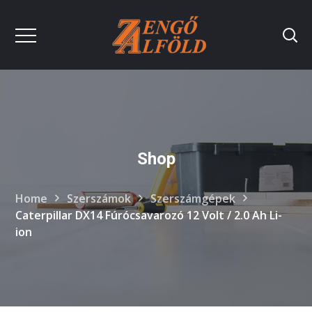
Shop
Home
Szerszámok
Szerszámgépek
Caterpillar DX14 Fúrócsavarozó 12 Volt / 2.0 Ah Li-
ion