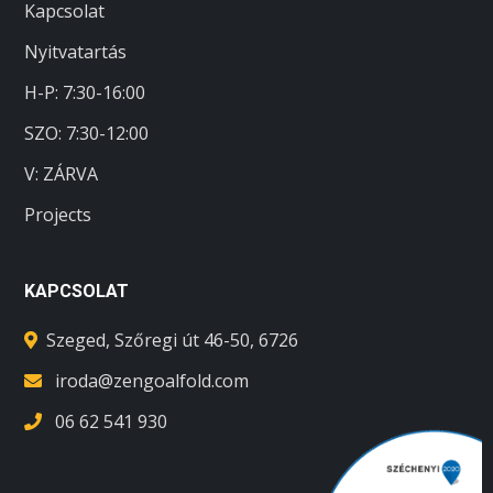
Kapcsolat
Nyitvatartás
H-P: 7:30-16:00
SZO:
7:30-12:00
V: ZÁRVA
Projects
KAPCSOLAT
Szeged, Szőregi út 46-50, 6726
iroda@zengoalfold.com
06 62 541 930