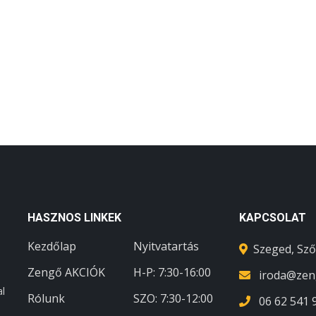
HASZNOS LINKEK
KAPCSOLAT
Kezdőlap
Nyitvatartás
Szeged, Sző
Zengő AKCIÓK
H-P: 7:30-16:00
iroda@zen
al
Rólunk
SZO:
7:30-12:00
06 62 541 