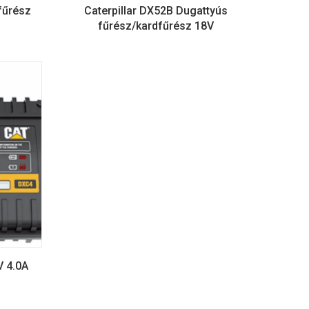
fűrész
Caterpillar DX52B Dugattyús
fűrész/kardfűrész 18V
V 4.0A