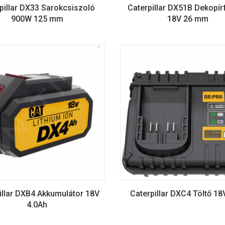
pillar DX33 Sarokcsiszoló
Caterpillar DX51B Dekopír
900W 125 mm
18V 26 mm
illar DXB4 Akkumulátor 18V
Caterpillar DXC4 Töltő 18
4.0Ah