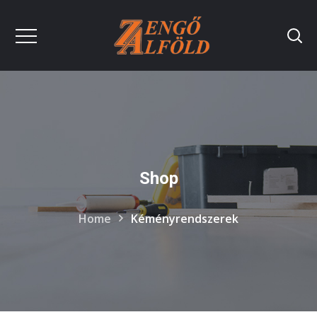
Shop
Home
Kéményrendszerek