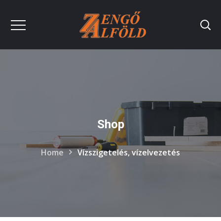
Shop
Home
Vízszigetelés, vízelvezetés