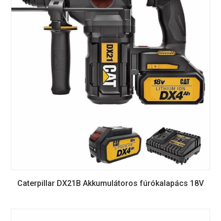
Caterpillar DX21B Akkumulátoros fúrókalapács 18V