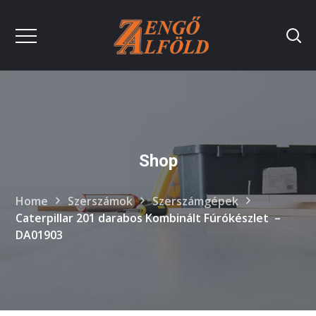
Shop
Home
Szerszámok
Szerszámgépek
Caterpillar 201 darabos Kombinált Fúrókészlet –
DA01903