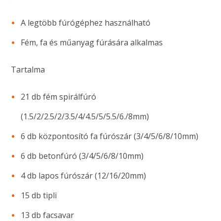
A legtöbb fúrógéphez használható
Fém, fa és műanyag fúrására alkalmas
Tartalma
21 db fém spirálfúró
(1.5/2/2.5/2/3.5/4/4.5/5/5.5/6./8mm)
6 db központosító fa fúrószár (3/4/5/6/8/10mm)
6 db betonfúró (3/4/5/6/8/10mm)
4 db lapos fúrószár (12/16/20mm)
15 db tipli
13 db facsavar