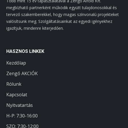
Több mint 15 év tapasztalatával a Zengő Alföld Kft.
megbízható partnerként működik együtt tulajdonosokkal és
tervező szakemberekkel, hogy magas színvonalú projekteket
valósítsunk meg. Szolgáltatásainkat az egyedi igényekhez
igazítjuk, mindenre kiterjedően.
HASZNOS LINKEK
Kezdőlap
Zengő AKCIÓK
Rólunk
Kapcsolat
Nyitvatartás
H-P: 7:30-16:00
SZO:
7:30-12:00