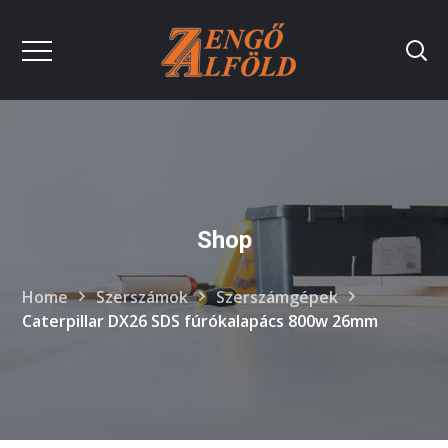
Shop
Home
Szerszámok
Szerszámgépek
Caterpillar DX26 SDS fúrókalapács 800w 26mm