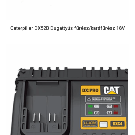
Caterpillar DX52B Dugattyús fűrész/kardfűrész 18V