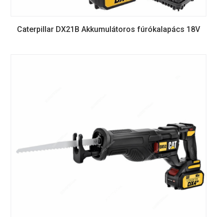
Caterpillar DX21B Akkumulátoros fúrókalapács 18V