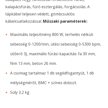
kalapácsfúrás, fúró esztergálás, forgácsolás. A
tápkábel teljesen védett, gömbcsuklós
kábelcsatlakozással.
Műszaki paraméterek:
Maximális teljesítmény 800 W, terhelés nélküli
sebesség 0-1200/min, ütési sebesség 0-5300 bpm,
ütőerő 3J, maximális fúrási kapacitás: fa 30 mm,
fém 13 mm, beton 26 mm.
A csomag tartalmaz 1 db segédfogantyút, 1 db
mélységmérőt, BMC + színes dobozt.
Súly 3,2 kg