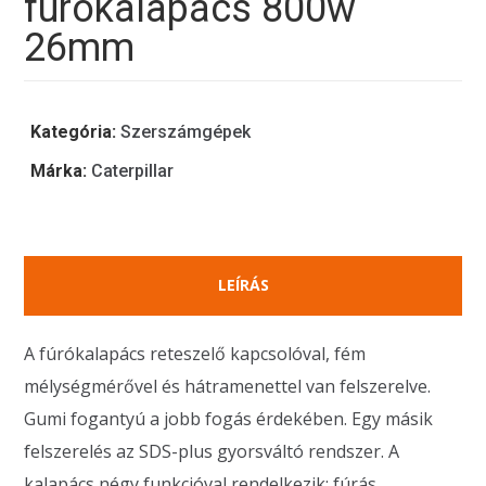
fúrókalapács 800w
26mm
Kategória:
Szerszámgépek
Márka:
Caterpillar
LEÍRÁS
A fúrókalapács reteszelő kapcsolóval, fém
mélységmérővel és hátramenettel van felszerelve.
Gumi fogantyú a jobb fogás érdekében. Egy másik
felszerelés az SDS-plus gyorsváltó rendszer. A
kalapács négy funkcióval rendelkezik: fúrás,