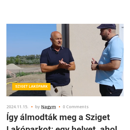
SZIGET LAKÓPARK
2024.11.15.
by
Nagym
0 Comments
Így álmodták meg a Sziget
Lakóparkot: egy helyet, ahol