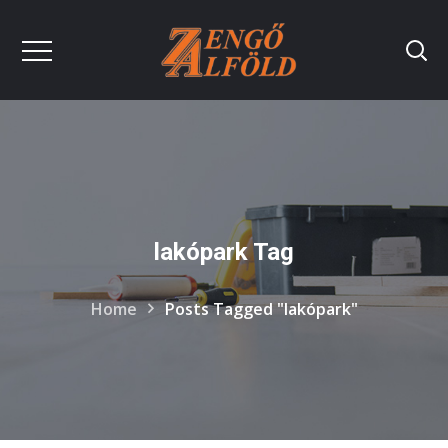
lakópark Tag
Home
Posts Tagged "lakópark"