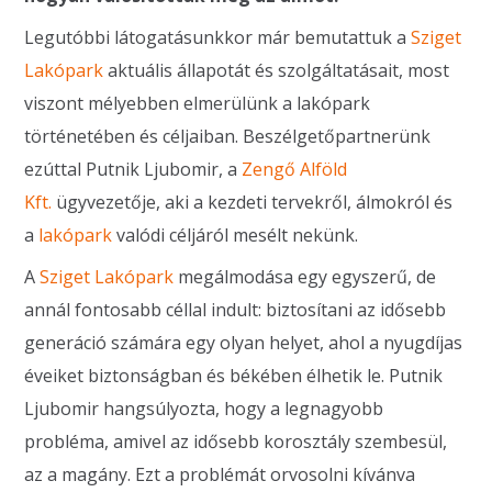
Legutóbbi látogatásunkkor már bemutattuk a
Sziget
Lakópark
aktuális állapotát és szolgáltatásait, most
viszont mélyebben elmerülünk a lakópark
történetében és céljaiban. Beszélgetőpartnerünk
ezúttal Putnik Ljubomir, a
Zengő Alföld
Kft.
ügyvezetője, aki a kezdeti tervekről, álmokról és
a
lakópark
valódi céljáról mesélt nekünk.
A
Sziget Lakópark
megálmodása egy egyszerű, de
annál fontosabb céllal indult: biztosítani az idősebb
generáció számára egy olyan helyet, ahol a nyugdíjas
éveiket biztonságban és békében élhetik le. Putnik
Ljubomir hangsúlyozta, hogy a legnagyobb
probléma, amivel az idősebb korosztály szembesül,
az a magány. Ezt a problémát orvosolni kívánva