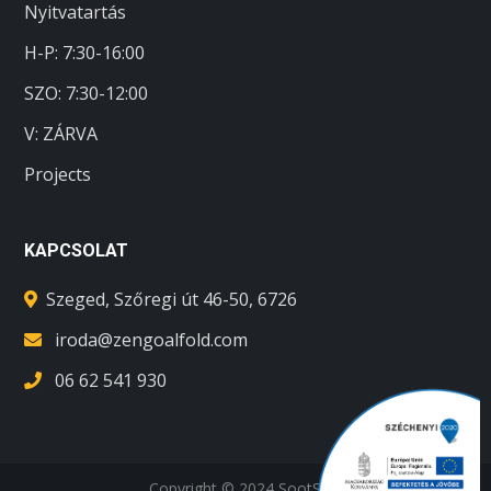
Nyitvatartás
H-P: 7:30-16:00
SZO:
7:30-12:00
V: ZÁRVA
Projects
KAPCSOLAT
Szeged, Szőregi út 46-50, 6726
iroda@zengoalfold.com
06 62 541 930
Copyright © 2024 SootSoft