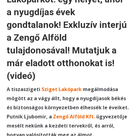
a nyugdíjas évek
gondtalanok! Exkluzív interjú
a Zengő Alföld
tulajdonosával! Mutatjuk a
már eladott otthonokat is!
(videó)
A tiszaszigeti
Sziget Lakópark
megálmodása
mögött az a vágy állt, hogy a nyugdíjasok békés
és biztonságos környezetben élhessék le éveiket.
Putnik Ljubomir, a
Zengő Alföld Kft.
ügyvezetője
mesélt nekünk a kezdeti tervekről, és arról,
hogyan valósították meg az álmot.