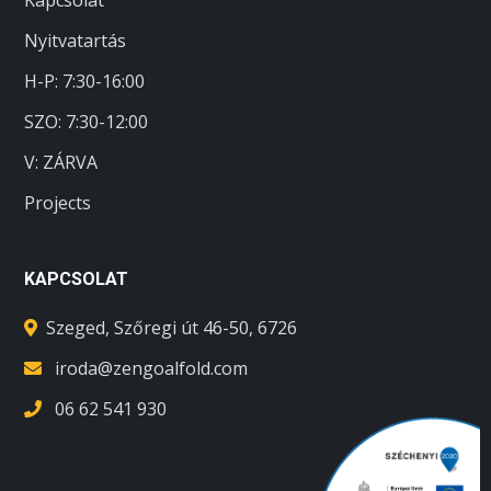
Kapcsolat
Nyitvatartás
H-P: 7:30-16:00
SZO:
7:30-12:00
V: ZÁRVA
Projects
KAPCSOLAT
Szeged, Szőregi út 46-50, 6726
iroda@zengoalfold.com
06 62 541 930