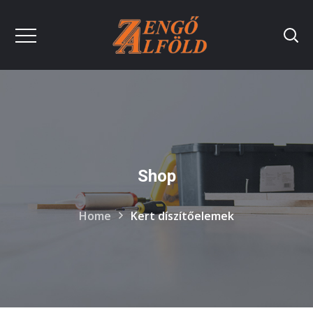
Shop
Home
Kert díszítőelemek